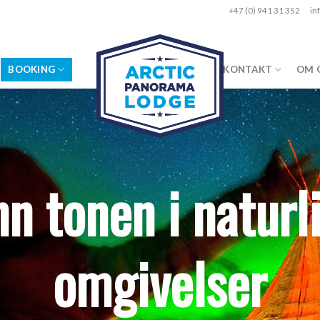
+47 (0) 941 31 352
in
BOOKING
KONTAKT
OM 
nn tonen i naturl
omgivelser