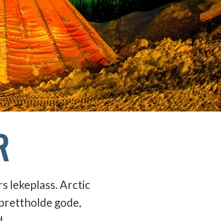
R
s lekeplass. Arctic
pprettholde gode,
d.