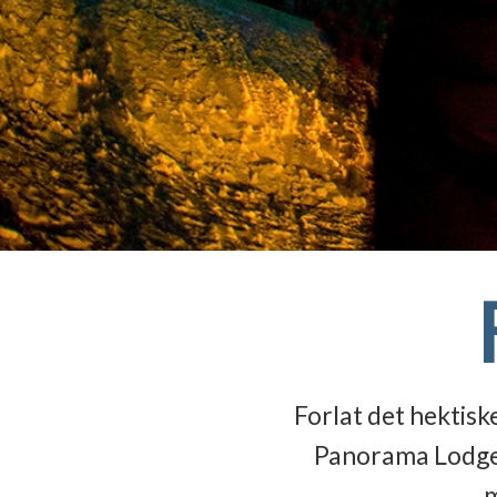
Forlat det hektisk
Panorama Lodge t
m