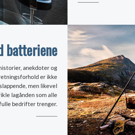
d batteriene
 historier, anekdoter og
retningsforhold er ikke
vslappende, men likevel
ikle lagånden som alle
ulle bedrifter trenger.