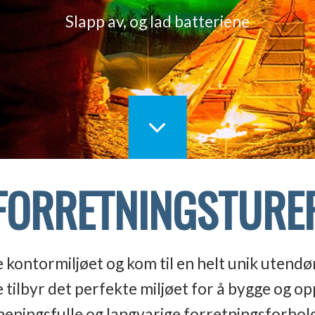
Slapp av, og lad batteriene
FORRETNINGSTURE
e kontormiljøet og kom til en helt unik utendør
ilbyr det perfekte miljøet for å bygge og o
eningsfulle og langvarige forretningsforhol