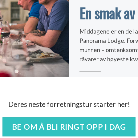
En smak av 
Middagene er en del a
Panorama Lodge. Forv
munnen – omtenksomt 
råvarer av høyeste kva
Deres neste forretningstur starter her!
BE OM Å BLI RINGT OPP I DAG