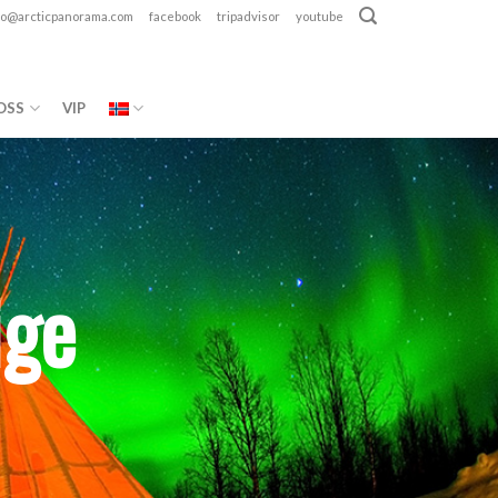
fo@arcticpanorama.com
facebook
tripadvisor
youtube
OSS
VIP
ige